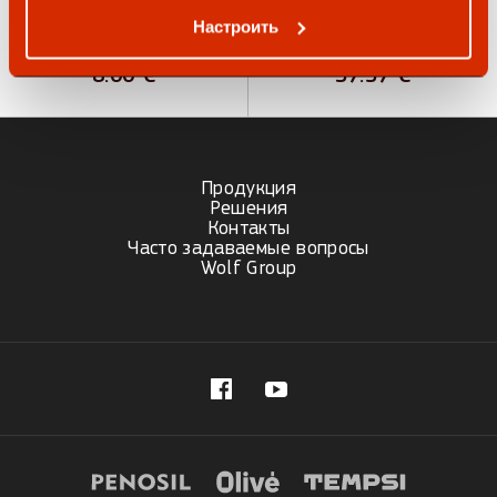
Настроить
Cleaning Wipes 941
FoamGun P1
8.00
€
37.57
€
Продукция
Решения
Контакты
Часто задаваемые вопросы
Wolf Group
(opens in new tab)