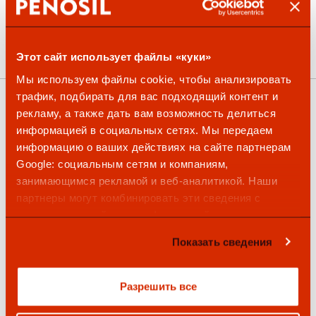
Foam Cleaner 929
Foam Remover 995
8.10
€
9.91
€
Этот сайт использует файлы «куки»
Мы используем файлы cookie, чтобы анализировать
трафик, подбирать для вас подходящий контент и
рекламу, а также дать вам возможность делиться
информацией в социальных сетях. Мы передаем
информацию о ваших действиях на сайте партнерам
Google: социальным сетям и компаниям,
занимающимся рекламой и веб-аналитикой. Наши
партнеры могут комбинировать эти сведения с
предоставленной вами информацией, а также
данными, которые они получили при использовании
Показать сведения
вами их сервисов.
Разрешить все