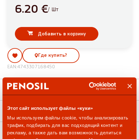
6.20
510
€
/ Шт
количество
Добавить в корзину
Где купить?
EAN:
4743307168450
Ценности продукта
Этот сайт использует файлы «куки»
Применение и упаковка
Мы используем файлы cookie, чтобы анализировать
трафик, подбирать для вас подходящий контент и
Документы
рекламу, а также дать вам возможность делиться