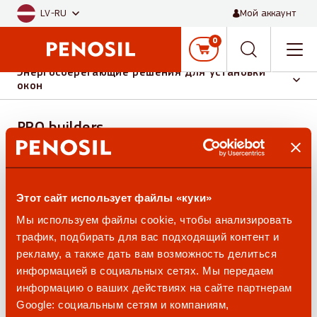
Skip to main content
LV-RU
Мой аккаунт
Главная страница
Решения
0
Men
Select solution category
Энергосберегающие решения для установки
окон
PRO builders solutions
PRO builders
Энергосберегающие
Фасадный уплотнитель
Этот сайт использует файлы «куки»
решения для
Мы используем файлы cookie, чтобы анализировать
установки окон
трафик, подбирать для вас подходящий контент и
рекламу, а также дать вам возможность делиться
информацией в социальных сетях. Мы передаем
информацию о ваших действиях на сайте партнерам
Google: социальным сетям и компаниям,