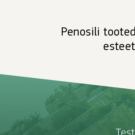
Penosili toote
esteet
Test