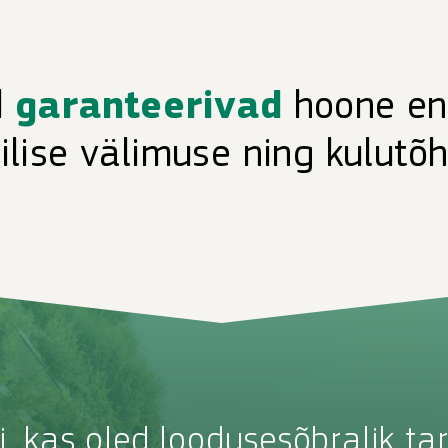
d
garanteerivad
hoone en
ilise välimuse ning kulutõ
i, kas oled loodusesõbralik tar