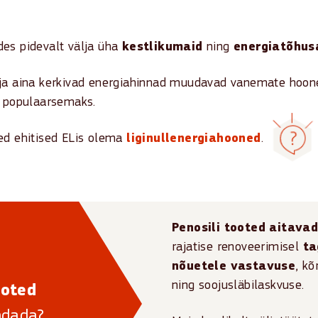
des pidevalt välja üha
kestlikumaid
ning
energiatõhu
ja aina kerkivad energiahinnad muudavad vanemate hoone
a populaarsemaks.
ed ehitised ELis olema
liginullenergiahooned
.
selt väiksema energiatarbega
ja uskumatult energiat
energiat, kui see kulutab.
Penosili tooted aitava
rajatise renoveerimisel
ta
 kasutatakse
energiatõhusaid ning taastuvenergialah
nõuetele vastavuse
, k
ning soojusläbilaskvuse.
ooted
õuded varieeruvad riikide lõikes.
ndada?