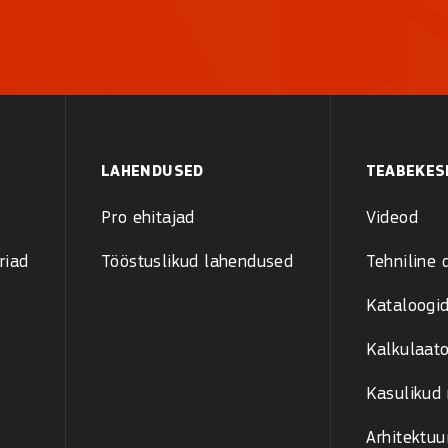
LAHENDUSED
TEABEKES
Pro ehitajad
Videod
riad
Tööstuslikud lahendused
Tehniline
Kataloogid
Kalkulaato
Kasulikud
Arhitektuu