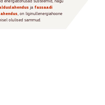
tud energiatõhusad süsteemid, nagu
alduslahendus
ja
fassaadi
lahendus
, on liginullenergiahoone
misel olulised sammud.