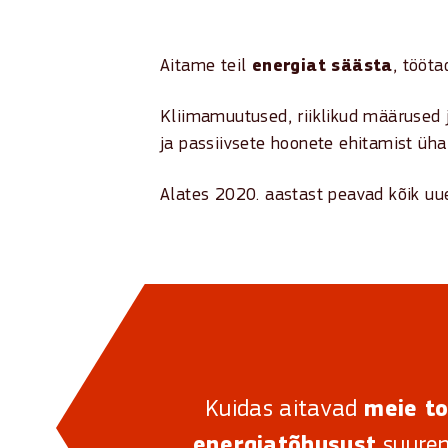
Aitame teil
energiat säästa
, tööta
Kliimamuutused, riiklikud määrused 
ja passiivsete hoonete ehitamist üh
Alates 2020. aastast peavad kõik uu
Mis on liginullenergiahoone?
Liginullenergiahoone on
naturaal
Selle eesmärk on toota sama palju 
Liginullenergiahoone ehitamiseks
Kuidas aitavad
meie t
Nullenergiahoonetele kehtestatud n
energiatõhusust
suure