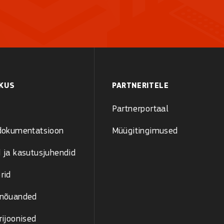
KUS
PARTNERITELE
Partnerportaal
 dokumentatsioon
Müügitingimused
 ja kasutusjuhendid
rid
 nõuanded
rijoonised