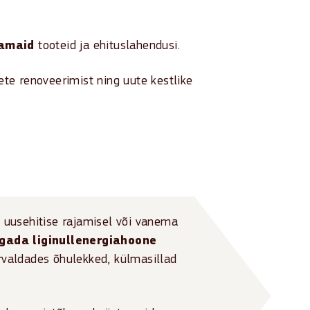
samaid
tooteid ja ehituslahendusi.
te renoveerimist ning uute kestlike
õhus.
d
uusehitise rajamisel või vanema
gada liginullenergiahoone
endusi
.
õrvaldades õhulekked, külmasillad