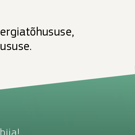
ergiatõhususe,
hususe.
bija!