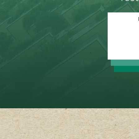
Kas kon
Kas pü
Kas v