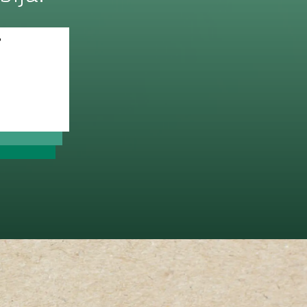
 section
ee on?
?
 mida poes pakutakse?
askasutuskeskusesse?