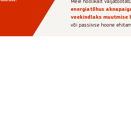
Meie hoolikalt väljatööta
energiatõhus aknapaig
veekindlaks muutmise 
või passiivse hoone ehita