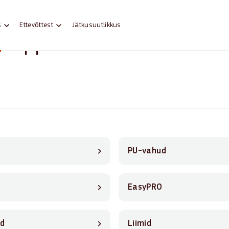
s
Ettevõttest
Jätkusuutlikkus
 kippuvad küsimused
PU-vahud
d
EasyPRO
id
Liimid