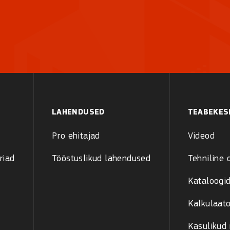
LAHENDUSED
TEABEKES
Pro ehitajad
Videod
riad
Tööstuslikud lahendused
Tehniline
Kataloogid
Kalkulaato
Kasulikud