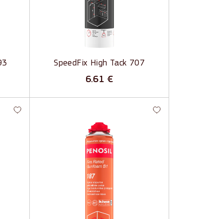
ķīmisko iedarbību
Slāpē trokšņus un vibrāciju
93
SpeedFix High Tack 707
6.61
€
Fire Rated Gunfoam B1 187 -
s
Profesionālas ugunsdrošas
putas
un
Ugunsizturība līdz 240 minūtēm
Ugunsdrošības klase B1 (DIN) un B-
s1,d0 (EN)
Zema otrreizējā izplešanās