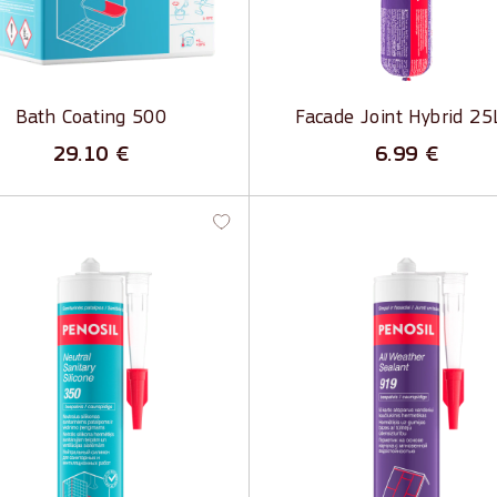
materiāliem
Bath Coating 500
Facade Joint Hybrid 2
29.10
€
6.99
€
ral Sanitary Silicone 350
All Weather Sealant 919 
0c - Neitrāls sanitārais
hermētiķis ar tūlītēju
kona hermētiķis
ūdensizturību
ē un blīvē
Izturīgs pret pelējumu, UV sta
laikapstākļu iedarbību
rīgs pret pelējumu, UV stariem
novecošanos
Var krāsot
mērots metāliskām virsmām
Saķere arī ar mitrām un neda