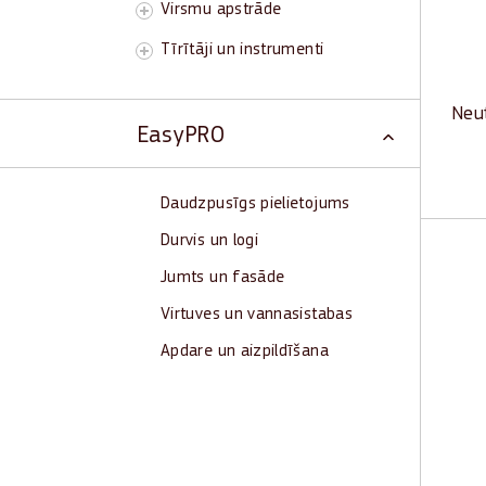
Nen
Virsmu apstrāde
Iztu
Tīrītāji un instrumenti
Neut
EasyPRO
Daudzpusīgs pielietojums
Durvis un logi
Jumts un fasāde
Elas
Virtuves un vannasistabas
Elas
Apdare un aizpildīšana
Lie
Pas
Sil
Zem