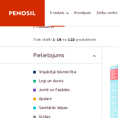
Skip to main content
Sākums
Produkti
E-veikals
Risinājumi
Zinību centrs
Produkti
Product results:
Tiek rādīti
1
–
18
no
122
produktiem
Pielietojums
Bath
Vispārējā būvniecība
atja
Logi un durvis
Vieg
Jumti un fasādes
Higi
Apdare
Iztu
Var
Sanitārās telpas
Vieg
Grīdas