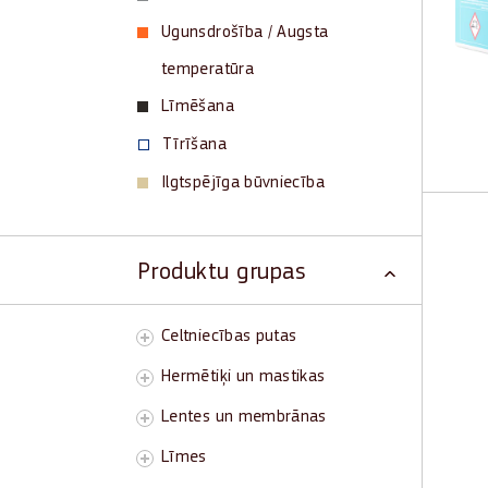
Ugunsdrošība / Augsta
temperatūra
Līmēšana
Tīrīšana
Ilgtspējīga būvniecība
Produktu grupas
Neut
/ 35
sili
Celtniecības putas
Izol
Hermētiķi un mastikas
Iztu
Lentes un membrānas
un 
Līmes
Pie