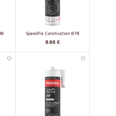
Labas siltumizolācijas īpašības
Ietaupa laiku un naudu
Vissezonu, ar EasyGun aplikatoru
88
SpeedFix Construction 878
8.88
€
-
SpeedFix High Tack 707 -
Hibrīdlīme ar tūlītēju saķeri
Tūlītēja saķere
Ātra sacietēšana
smām
Spēcīga un izturīga
Izturīga pret laikapstākļiem un