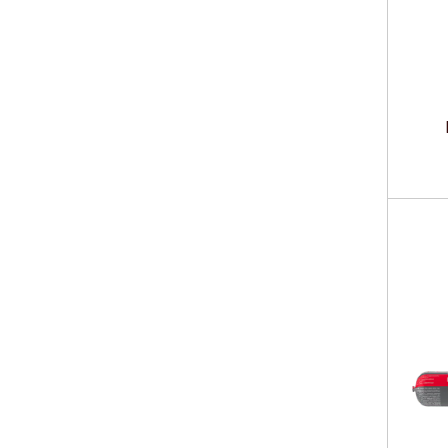
Lie
Lie
Aug
rādī
PU-S
PU h
Izol
Aug
Iztu
Iek