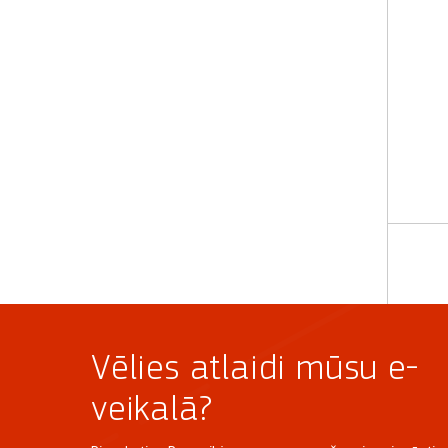
Iztu
lai
Vēlies atlaidi mūsu e-
veikalā?