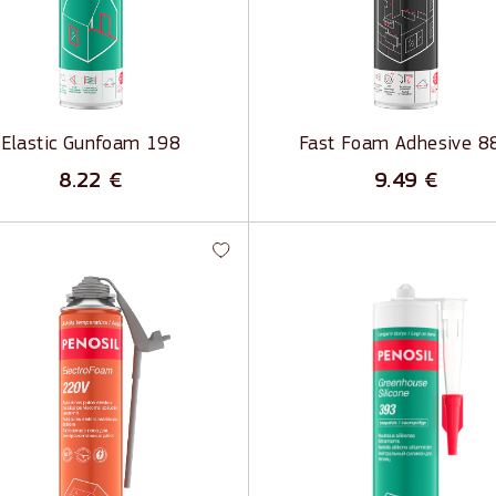
substrātiem
 deformācijas
Ātra sacietēšana
Zems GOS saturs
Elastic Gunfoam 198
Fast Foam Adhesive 8
8.22
€
9.49
€
troFoam 220V - PU putas
Greenhouse Silicone 393 
troinstalācijas un
Silikona hermētiķis
ēšanas darbiem
siltumnīcām
baudītas kvēlvada testā
Blīvē un līmē
azina termisko tiltu rašanos
Piemērots arī metāliskām vir
šs EasyGun aplikators
Ilgs apstrādes laiks