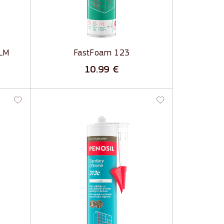
5LM
FastFoam 123
10.99
€
-
Sanitary Silicone 313 / 313c -
Plaša pielietojuma sanitārais
silikona hermētiķis
ru un
Izturīgs pret pelējumu, UV stariem
un novecošanos
Izturīgs pret sadzīves ķīmiju
udz
Ūdensizturīgs jau pēc 30 minūtēm