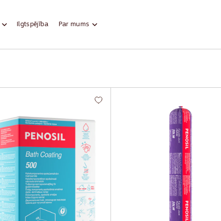
Ilgtspējība
Par mums
 Coating 500 - Vannu
Facade Joint Hybrid 25LM
unošanas komplekts
Fasāžu hermētiķis
li lietojams
Elastīgs, augsta kustības spē
ēnisks, videi draudzīgs
Ideāli piemērots vertikālām š
rīgs pret baktērijām un pelējumu
Var krāsot
 tonēt
Izturīgs pret laikapstākļu ieda
li tīrāms
Lieliska saķere ar daudziem