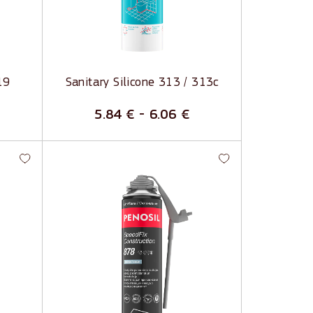
Noturīgs krāsu tonis
Nenotek pa vertikālu virsmu
19
Sanitary Silicone 313 / 313c
5.84
€
-
6.06
€
-
SpeedFix Construction 878 -
ās
Plaša pielietojuma līmējošās
putas
džos
Dažādu plākšņu un paneļu
līmēšanai un blīvēšanai
Laba saķere ar lielāko daļu
materiālu