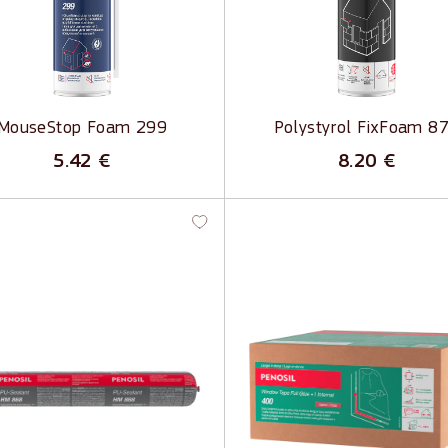
ls izejošais apjoms
Viegli uzklājamas, salīdzinot a
lisks hermētiskums
Zema otrreizēja izplešanās
sti siltuma un skaņas izolācijas
Labs siltuma un skaņas izola
tāji
MouseStop Foam 299
Polystyrol FixFoam 8
5.42
€
8.20
€
ealant HM 868 - Elastīgs
Window Tape Full Glue +
ermētiķis
Internal 400 - Iekšējā lo
lente ar pilno līmi
ē un blīvē
Logu un durvju savienojumu
sts elastības modulis
pārklāšanai no iekšpuses
rīgs pret mehānisko slodzi
Nodrošina hermētiskumu
š- un ārdarbiem
Novērš ūdens tvaiku nokļūša