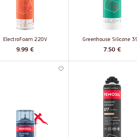
s spiediens sacietēšanas laikā
Neizplūst šuvē
sta siltuma un skaņas
Izturīgs pret laikapstākļiem
ācijas vērtība
ElectroFoam 220V
Greenhouse Silicone 3
9.99
€
7.50
€
eStop Foam 299 - Putas
Polystyrol FixFoam 877 -
almiņaplikatoru
Līmējošās putas izolācija
ildīšanas darbiem
plāksnēm
eļu un kaitēkļus atvairošu
Izolācijas plākšņu līmēšanai 
arbību
blīvēšanai
la izplešanās un labas
Laba saķere ar lielāko daļu
pildošās īpašības
materiālu