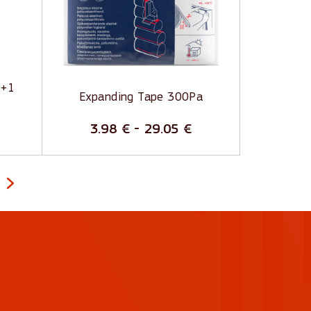
Hermētiska pret vēju un putekļiem
B2 būvmateriālu klase
 +1
Expanding Tape 300Pa
3.98
€
-
29.05
€
age
Go to next page
f 7