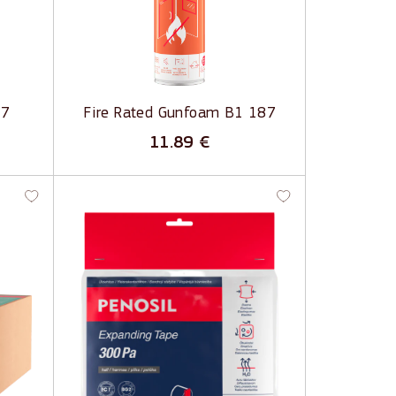
r javu
Augsta mehāniskā izturība
Lieliska siltuma un skaņas izolācija
tors
77
Fire Rated Gunfoam B1 187
11.89
€
1
Expanding Tape 300Pa -
gu
Pašuzbriestoša blīvēšanas
lente
Pašlīmējoša.
Pašuzbriestoša
Lietus necaurlaidība ≥ 300 Pa
nu