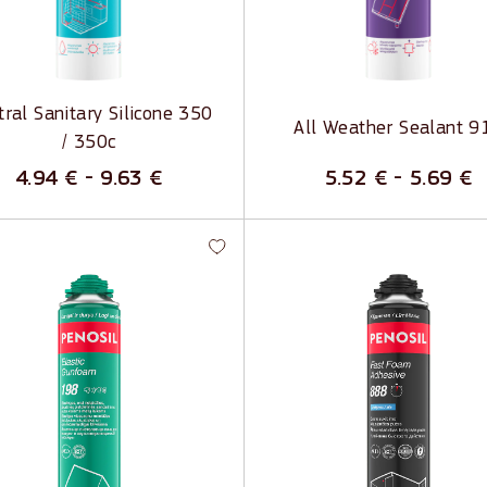
eļļainām virsmām
otek pa vertikālu virsmu
Var saskarties ar bitumenu
rīgs pret sadzīves ķīmiju
Augsta elastība
ral Sanitary Silicone 350
All Weather Sealant 9
/ 350c
4.94
€
-
9.63
€
5.52
€
-
5.69
€
tic Gunfoam 198 -
Fast Foam Adhesive 888 
tīgas montāžas putas
Ātras iedarbības līmējoš
putas
liska gaisa necaurlaidība
Aizstāj tradicionālo līmi kārtri
tāvīgi elastīgas
Ietaupa uzklāšanas laiku
tuma un skaņas izolācija
Spēcīga saķere ar dažādiem
s izplešanās spiediens