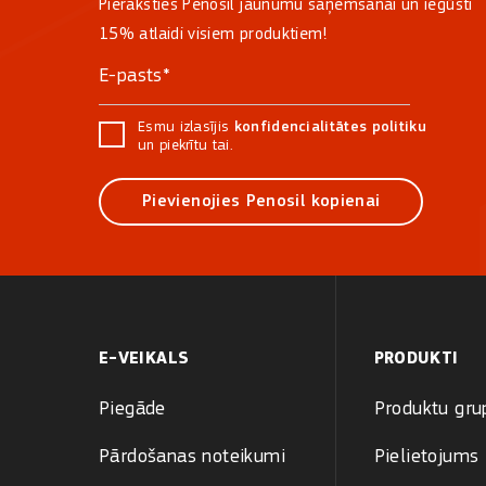
Pieraksties Penosil jaunumu saņemšanai un iegūsti
15% atlaidi visiem produktiem!
Esmu izlasījis
konfidencialitātes politiku
un piekrītu tai.
Pievienojies Penosil kopienai
E-VEIKALS
PRODUKTI
Piegāde
Produktu gru
Pārdošanas noteikumi
Pielietojums