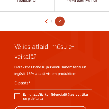
FoamGun G1
SprayFoam Pro 138
Page
1
2
Go to previous page
Page
of 2
of 2
Vēlies atlaidi mūsu e-
veikalā?
Pieraksties Penosil jaunumu saņemšanai un
iegūsti 15% atlaidi visiem produktiem!
Esmu izlasījis
konfidencialitātes politiku
un piekrītu tai.