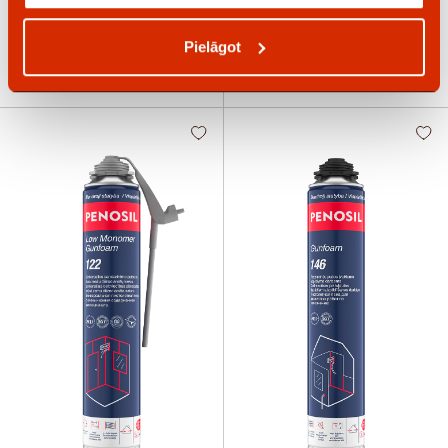
Pielāgot
ECO Filling Foam 210
EasyGun Foam 108