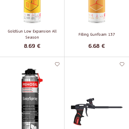
GoldGun Low Expansion All
Filling Gunfoam 137
Season
8.69
€
6.68
€