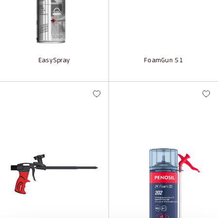
EasySpray
FoamGun S1