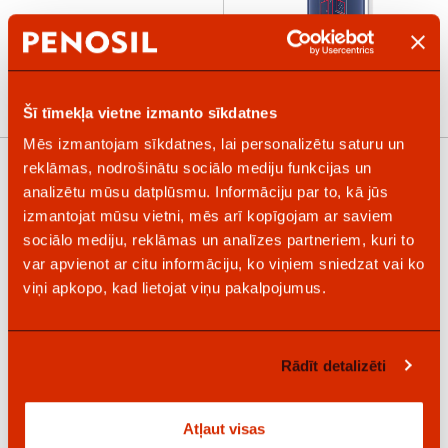
FoamGun P1
2K Foam B2 202
Šī tīmekļa vietne izmanto sīkdatnes
Mēs izmantojam sīkdatnes, lai personalizētu saturu un
reklāmas, nodrošinātu sociālo mediju funkcijas un
analizētu mūsu datplūsmu. Informāciju par to, kā jūs
izmantojat mūsu vietni, mēs arī kopīgojam ar saviem
sociālo mediju, reklāmas un analīzes partneriem, kuri to
var apvienot ar citu informāciju, ko viņiem sniedzat vai ko
viņi apkopo, kad lietojat viņu pakalpojumus.
Rādīt detalizēti
Atļaut visas